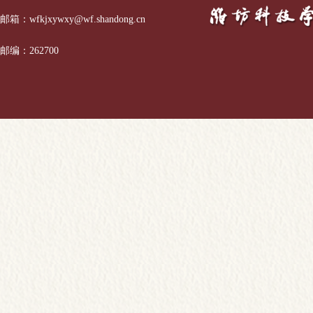
邮箱：wfkjxywxy@wf.shandong.cn
邮编：262700