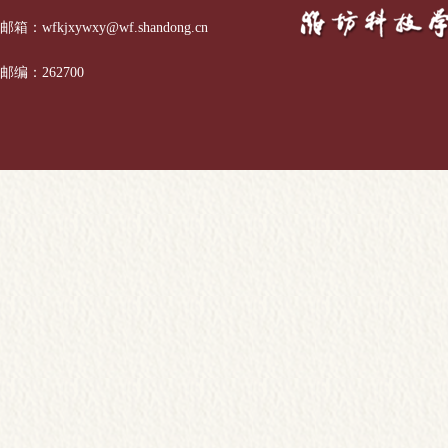
邮箱：wfkjxywxy@wf.shandong.cn
邮编：262700