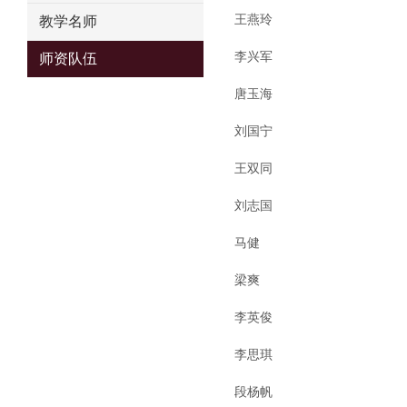
王燕玲
教学名师
李兴军
师资队伍
唐玉海
刘国宁
王双同
刘志国
马健
梁爽
李英俊
李思琪
段杨帆