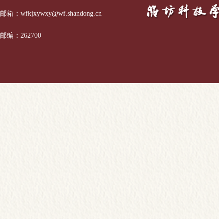
邮箱：wfkjxywxy@wf.shandong.cn
邮编：262700